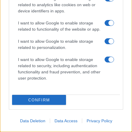
related to analytics like cookies on web or
Biografie correlate
device identifiers in apps.
I want to allow Google to enable storage
related to functionality of the website or app.
VITTORIO EMANUELE I DI SAVOIA
I want to allow Google to enable storage
related to personalization.
I want to allow Google to enable storage
related to security, including authentication
functionality and fraud prevention, and other
user protection.
CONFIRM
Nato nello stesso giorno
Data Deletion
Data Access
Privacy Policy
205 anni prima di Banana Yoshimoto