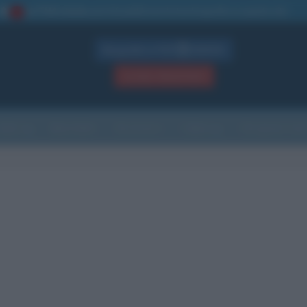
La TUA storia
: perché pubblicare la tua biografia su questo sito
1
Biografie in PDF
GRATIS
ACCEDI / REGISTRATI
Indice
Newsletter
Ricorrenze
Cultura
Che giorno sarà