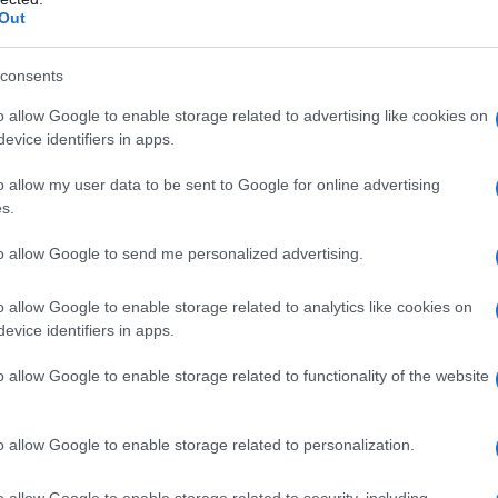
Out
fiducia nelle sue capacità,
consents
cide di fare il grande passo, ossia
o allow Google to enable storage related to advertising like cookies on
evice identifiers in apps.
nei tornei dal vivo. Inizia ufficialmente
o allow my user data to be sent to Google for online advertising
 primo grande risultato arriva nel
s.
nale e terzo in assoluto all'evento
to allow Google to send me personalized advertising.
 tappa di Barcellona dello European
o allow Google to enable storage related to analytics like cookies on
vento pokeristico che si gioca nel
evice identifiers in apps.
o allow Google to enable storage related to functionality of the website
del 2004 che inizia la "luna di miele"
o allow Google to enable storage related to personalization.
oker Tour, il circuito di tornei dal
o allow Google to enable storage related to security, including