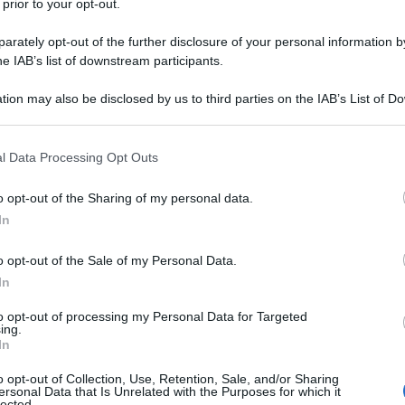
 prior to your opt-out.
sinò di Nova Gorica, in Slovenia.
rately opt-out of the further disclosure of your personal information by
lla roulette ed altri giochi di fortuna,
he IAB’s list of downstream participants.
n cui si gioca a poker texas hold'em.
tion may also be disclosed by us to third parties on the IAB’s List of 
 that may further disclose it to other third parties.
ima, comprende subito il suo
 that this website/app uses one or more Google services and may gath
l Data Processing Opt Outs
 qui contano la strategia, l'abilità,
including but not limited to your visit or usage behaviour. You may click 
 to Google and its third-party tags to use your data for below specifi
o opt-out of the Sharing of my personal data.
ogle consent section.
In
enza, si iscrive al sito di poker
o opt-out of the Sale of my Personal Data.
In
stato membro del Team Pro PokerStars
to opt-out of processing my Personal Data for Targeted
solo un deposito iniziale di 50$ per
ing.
In
i anni di gioco, oltre un milione di
o opt-out of Collection, Use, Retention, Sale, and/or Sharing
ersonal Data that Is Unrelated with the Purposes for which it
lected.