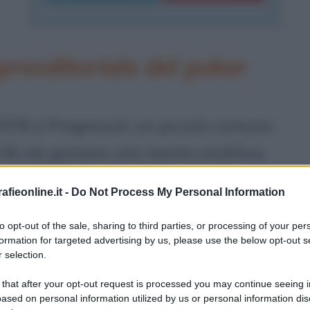
mprenditoriale del poker
1978 a Preganziol, un piccolo comune
a fin da giovane una mente analitica
uperiori, si iscrive al corso di laurea
fieonline.it -
Do Not Process My Personal Information
' Foscari di Venezia.
to opt-out of the sale, sharing to third parties, or processing of your per
formation for targeted advertising by us, please use the below opt-out s
i di strategia, si avvicina agli
 selection.
 vera folgorazione con il gioco
 that after your opt-out request is processed you may continue seeing i
ased on personal information utilized by us or personal information dis
nni, quando Luca Pagano, insieme ad