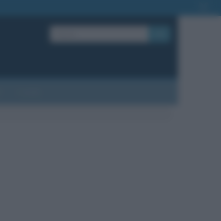
OK
?
Contatti