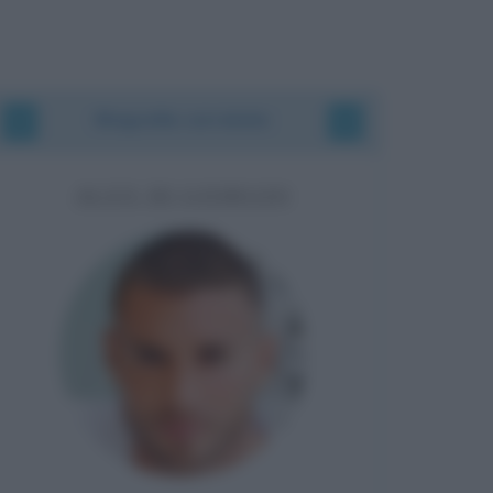
Biografie correlate
ALEX DI GIORGIO