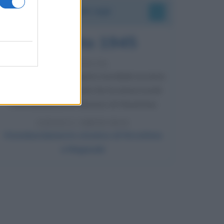
Accadde oggi
6 agosto 1945
81 ANNI FA
Durante la Seconda guerra mondiale avviene
uno dei più tristi episodi che la storia ricordi:
il bombardamento atomico di Hiroshima.
LEGGI L'ARTICOLO
Il bombardamento atomico di Hiroshima
e Nagasaki