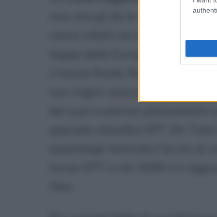
authenti
vivo che gli dà le maggiori soddi
riesce infatti ad andare "in the
tappe dello European Poker Tou
il tavolo finale. Non è mai riusc
suo miglior piazzamento rimane q
dei suoi numerosi piazzamenti o
speciale classifica EPT All-Tim
essendogli mancato l'acuto di una
tornei EPT e nel 2008 si è aggiud
Year.