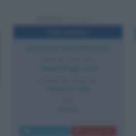
Powered by
Dati sintetici
Giocatore di Poker professionista
DATA DI NASCITA
Venerdì
28 luglio
1978
LUOGO DI NASCITA
Preganziol
,
Italia
ETÀ
48 anni
Invia messaggio
Download PDF