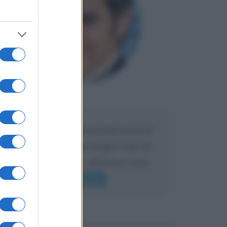
Maria
DA:
Caro Liorni perché quando presenti
l'eredità urli sempre troppo? non ho
mai sentito Mike o altri bravi come
lui gridare
Leggi di più