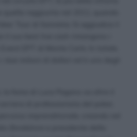
el circuito EPT, la più bella vittoria
 quella raggiunta nel 2011, quando
Poker Tour di Sanremo. Si aggiudica il
 il suo best live cash rimangono i
Event EPT di Monte Carlo. In totale,
i due milioni di dollari ed è uno degli
i, la fama di Luca Pagano va oltre il
carriera di professionista del poker,
ercorso imprenditoriale, creando nel
io (fondatore e presidente della