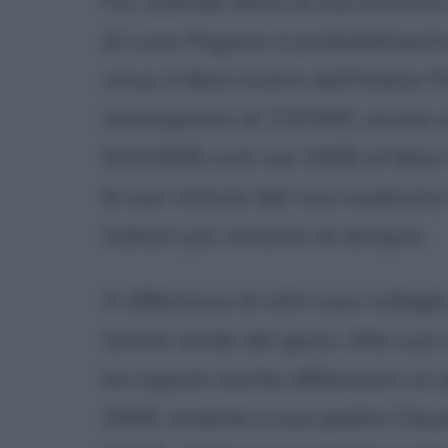
Pur avendo fatto la sua fortuna n
di Luca Pagano è probabilmente
vince il Main Event dell'Italian 
montepremi di 210.000, anche se
533.000$ vinti nel 2008 al Main 
le sue vittorie dal vivo superano 
italiani più vincenti di sempre.
A differenza di altri suoi collegh
tavolo verde del gioco. Alla sua 
ha saputo anche affiancare un p
2006, insieme a suo padre Claud