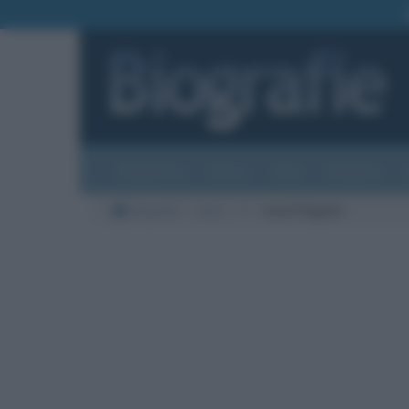
Biografie
Foto
Temi
Categorie
Biografie
Varie
P
Luca Pagano