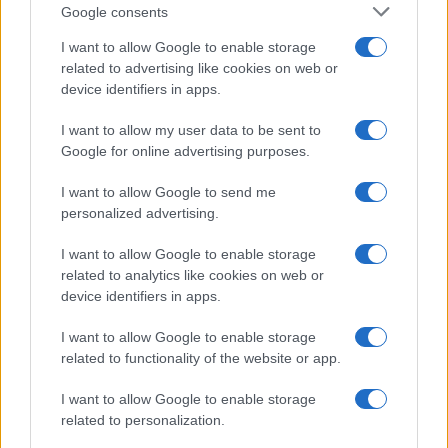
Google consents
I want to allow Google to enable storage
related to advertising like cookies on web or
device identifiers in apps.
I want to allow my user data to be sent to
Google for online advertising purposes.
I want to allow Google to send me
personalized advertising.
I want to allow Google to enable storage
related to analytics like cookies on web or
Biografie
Approfondimenti
device identifiers in apps.
Biografie di oggi
Mappa del sito
Biografie più visitate
Ricorrenze
I want to allow Google to enable storage
Indice dei nomi
Onomastico
related to functionality of the website or app.
Foto di personaggi famosi
Che giorno era?
Categorie
Che giorno sarà?
I want to allow Google to enable storage
Temi
Cultura
related to personalization.