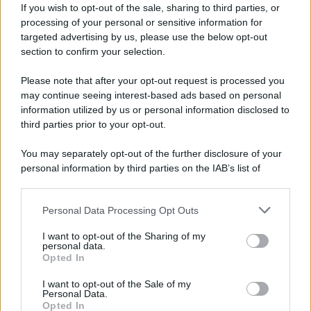
If you wish to opt-out of the sale, sharing to third parties, or
come ospite: il suo intervento ricorda
processing of your personal or sensitive information for
targeted advertising by us, please use the below opt-out
la morte dei giudici Falcone e
section to confirm your selection.
Borsellino,
vittime di mafia
, a 30 anni
Please note that after your opt-out request is processed you
di distanza.
may continue seeing interest-based ads based on personal
information utilized by us or personal information disclosed to
third parties prior to your opt-out.
You may separately opt-out of the further disclosure of your
personal information by third parties on the IAB’s list of
VUOI RICEVERE AGGIORNAMENTI SU
downstream participants.
ROBERTO SAVIANO ?
Personal Data Processing Opt Outs
This information may also be disclosed by us to third parties
on the IAB’s List of Downstream Participants that may further
Inserisci la tua migliore e-mail
I want to opt-out of the Sharing of my
disclose it to other third parties.
personal data.
Opted In
Please note that this website/app uses one or more Google
E-mail
OK
services and may gather and store information including but
I want to opt-out of the Sale of my
Personal Data.
not limited to your visit or usage behaviour. You may click to
Opted In
grant or deny consent to Google and its third-party tags to