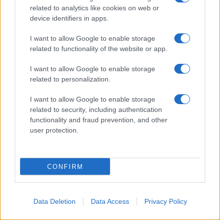
ULTIMO AGGIORNAMENTO
related to analytics like cookies on web or
Domenica 19 giugno 2005
device identifiers in apps.
I want to allow Google to enable storage
Biografie correlate
related to functionality of the website or app.
I want to allow Google to enable storage
related to personalization.
CARLO III
I want to allow Google to enable storage
related to security, including authentication
functionality and fraud prevention, and other
user protection.
CONFIRM
Data Deletion
Data Access
Privacy Policy