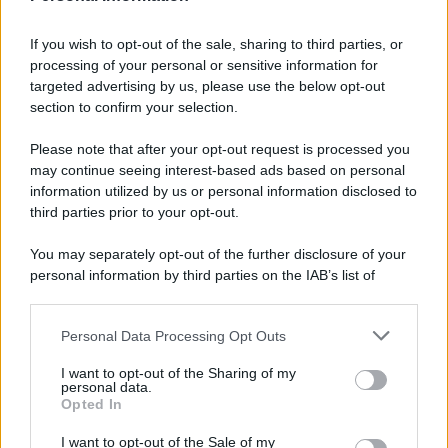
Chi l'ha detto
If you wish to opt-out of the sale, sharing to third parties, or
processing of your personal or sensitive information for
targeted advertising by us, please use the below opt-out
section to confirm your selection.
Please note that after your opt-out request is processed you
Accadde oggi
may continue seeing interest-based ads based on personal
information utilized by us or personal information disclosed to
7 agosto 1974
third parties prior to your opt-out.
You may separately opt-out of the further disclosure of your
52 ANNI FA
personal information by third parties on the IAB’s list of
Camminando su una fune, Philippe Petit compie la
downstream participants.
sua celebre traversata delle Twin Towers a New
York.
Personal Data Processing Opt Outs
This information may also be disclosed by us to third parties
on the IAB’s List of Downstream Participants that may further
LEGGI LA BIOGRAFIA
I want to opt-out of the Sharing of my
disclose it to other third parties.
personal data.
Philippe Petit
Opted In
Please note that this website/app uses one or more Google
services and may gather and store information including but
I want to opt-out of the Sale of my