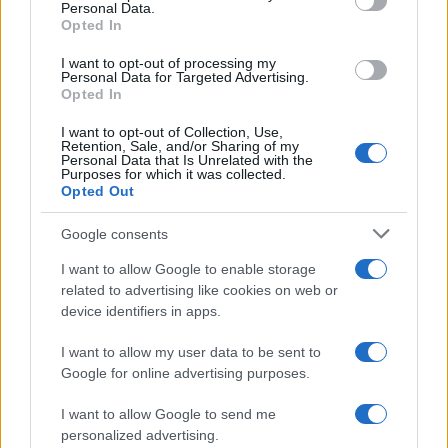
Personal Data.
not limited to your visit or usage behaviour. You may click to
Opted In
grant or deny consent to Google and its third-party tags to
use your data for below specified purposes in below Google
I want to opt-out of processing my
consent section.
Personal Data for Targeted Advertising.
Opted In
I want to opt-out of Collection, Use,
Retention, Sale, and/or Sharing of my
RICEVI GLI AGGIORNAMENTI
Personal Data that Is Unrelated with the
Purposes for which it was collected.
Opted Out
Inserisci la tua migliore e-mail
Google consents
I want to allow Google to enable storage
E-mail
OK
related to advertising like cookies on web or
device identifiers in apps.
I want to allow my user data to be sent to
Google for online advertising purposes.
I want to allow Google to send me
personalized advertising.