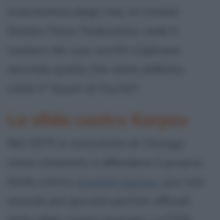
scacchistica degli Usa, la United
States Chess Federation, vede il
numero dei suoi iscritti triplicare,
secondo quello che viene definito
come il "
boom di Fischer
".
La sfida contro Karpov
Nel 1975 lo scacchista di Chicago
viene chiamato a difendere il proprio
titolo contro
Anatolij Karpov
, pur non
avendo più giocato partite ufficiali
dalla sfida contro Spasskij. La FIDE,