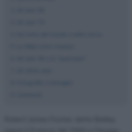
Gli anni '60
Gli anni '70
Sul tetto del mondo e nella storia
La sfida contro Karpov
Gli anni '90 e le "sparizioni"
Gli ultimi anni
Fotografie e immagini
Commenti
Robert James Fischer, detto Bobby,
nasce il 9 marzo del 1943 a Chicago,