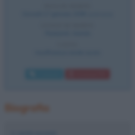
DATA DI MORTE
Giovedì
17 gennaio
2008
(a 64 anni)
LUOGO DI MORTE
Reykjavik
,
Islanda
CAUSA
Insufficienza renale acuta
Commenta
Download PDF
Biografia
I primi successi