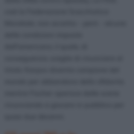
cioè la Federazione Scacchistica
Mondiale, non accetta - però - alcune
delle condizioni imposte
dall'americano, il quale, di
conseguenza, sceglie di rinunciare al
titolo: Karpov diventa campione del
mondo per abbandono dello sfidante,
mentre Fischer sparisce dalle scene
rinunciando a giocare in pubblico per
quasi due decenni.