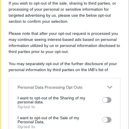
If you wish to opt-out of the sale, sharing to third parties, or
processing of your personal or sensitive information for
targeted advertising by us, please use the below opt-out
section to confirm your selection.
Informazioni
Please note that after your opt-out request is processed you
Ci impegniamo costantemente per la precisione e la
may continue seeing interest-based ads based on personal
correttezza delle informazioni.
information utilized by us or personal information disclosed to
Se riscontri qualcosa di errato o mancante,
scrivici
.
third parties prior to your opt-out.
Per citare o ripubblicare questo testo
You may separately opt-out of the further disclosure of your
LICENZA
personal information by third parties on the IAB’s list of
Creative Commons 2.5
downstream participants.
TITOLO DELL'ARTICOLO
Personal Data Processing Opt Outs
This information may also be disclosed by us to third parties
Bobby Fischer, biografia
on the IAB’s List of Downstream Participants that may further
I want to opt-out of the Sharing of my
AUTORE DEL TESTO
disclose it to other third parties.
personal data.
Redattori di Biografieonline.it
Opted In
Please note that this website/app uses one or more Google
NOME DELLA FONTE
services and may gather and store information including but
I want to opt-out of the Sale of my
Biografieonline.it
Personal Data.
not limited to your visit or usage behaviour. You may click to
Opted In
grant or deny consent to Google and its third-party tags to