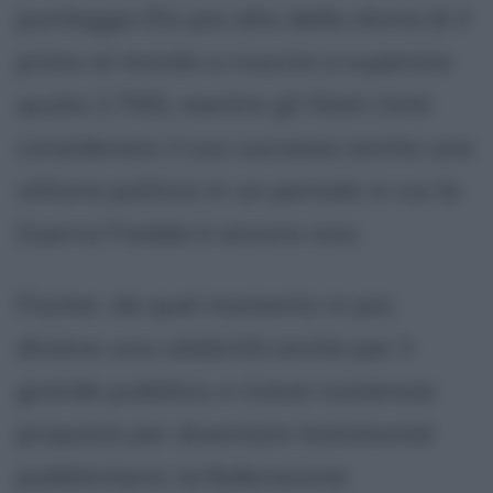
punteggio Elo più alto della storia (è il
primo al mondo a riuscire a superare
quota 2.700), mentre gli Stati Uniti
considerano il suo successo anche una
vittoria politica in un periodo in cui la
Guerra Fredda è ancora viva.
Fischer, da quel momento in poi,
diviene una celebrità anche per il
grande pubblico, e riceve numerose
proposte per diventare testimonial
pubblicitario: la federazione