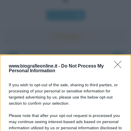
Chi l'ha detto
Accadde oggi
www.biografieonline.it -
Do Not Process My
Personal Information
8 agosto 1956
If you wish to opt-out of the sale, sharing to third parties, or
70 ANNI FA
processing of your personal or sensitive information for
Nella miniera di carbone di Marcinelle, in Belgio,
targeted advertising by us, please use the below opt-out
avviene un disastro nel quale perdono la vita
section to confirm your selection.
centinaia di lavoratori, la maggior parte dei quali
Please note that after your opt-out request is processed you
italiani.
may continue seeing interest-based ads based on personal
LEGGI L'ARTICOLO
information utilized by us or personal information disclosed to