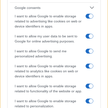
Google consents
I want to allow Google to enable storage
related to advertising like cookies on web or
device identifiers in apps.
I want to allow my user data to be sent to
Google for online advertising purposes.
I want to allow Google to send me
personalized advertising.
I want to allow Google to enable storage
related to analytics like cookies on web or
Biografie
Approfondimenti
device identifiers in apps.
Biografie di oggi
Mappa del sito
Biografie più visitate
Ricorrenze
I want to allow Google to enable storage
Indice dei nomi
Onomastico
related to functionality of the website or app.
Foto di personaggi famosi
Che giorno era?
Categorie
Che giorno sarà?
I want to allow Google to enable storage
Temi
Cultura
related to personalization.