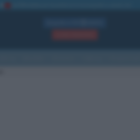
La TUA storia
: perché pubblicare la tua biografia su questo sito
1
Biografie in PDF
GRATIS
ACCEDI / REGISTRATI
Indice
Newsletter
Ricorrenze
Cultura
Che giorno sarà
di