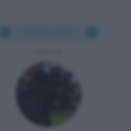
Biografie correlate
VARENNE