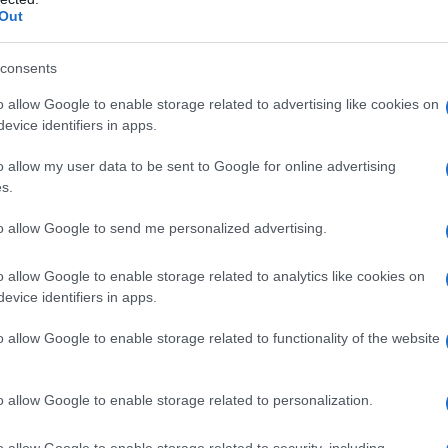
lo specchio" e, su Videomusic, a
Out
 di Paola Maugeri.
consents
o allow Google to enable storage related to advertising like cookies on
a
evice identifiers in apps.
na a "Striscia La Notizia", dove fa
o allow my user data to be sent to Google for online advertising
s.
già sua compagna ai tempi di "Non è
to allow Google to send me personalized advertising.
albar 1995", dove sale sul palco
o allow Google to enable storage related to analytics like cookies on
e
Amadeus
,
Laura Freddi
propone la
evice identifiers in apps.
ti
"Per non volare", che fa parte del
o allow Google to enable storage related to functionality of the website
nterno sono presenti anche il singolo
i".
o allow Google to enable storage related to personalization.
o allow Google to enable storage related to security, including