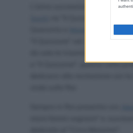
L'anno successivo la Freddi è a
authenti
Scotti
ne "Il Quizzone", per poi 
Quaranta e
Massimo Lopez
ne "
"Il Quizzone" nel 1997, sempre 
da sola la trasmissione musical
a "Il Quizzone", questa volta p
dedicarsi alla recitazione con l
onda sulla Rai.
Sempre in Rai presenta con
Ale
mare fammi sognare" e, success
dedicate al "Circo Massimo".