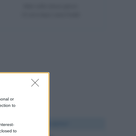
Nato nello stesso giorno
23 anni dopo Laura Freddi
sonal or
ection to
Chi l'ha detto?
nterest-
closed to