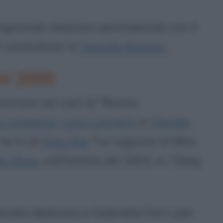
raprende relazioni sentimentali con il
il conduttore tv
Daniele Bossari
.
ni 2000
ntrare nel cast di "Buona
o Costanzo
,
Luca Laurenti
e
Claudio
 la tv di
Dino Risi
"Le ragazze di Miss
io Bisio
, nell'estate del 2003, in "Zelig
rata dedicata a Gabriella Ferri, per