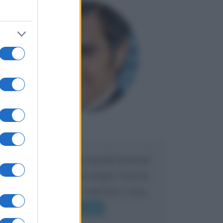
Maria
DA:
Caro Liorni perché quando presenti
l'eredità urli sempre troppo? non ho
mai sentito Mike o altri bravi come
lui gridare
Leggi di più