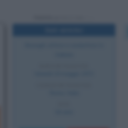
Powered by
Dati sintetici
Showgirl, attrice e conduttrice tv
italiana
DATA DI NASCITA
Venerdì
19 maggio
1972
LUOGO DI NASCITA
Roma
,
Italia
ETÀ
54 anni