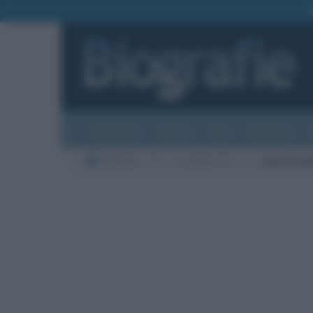
Biografie
Foto
Temi
Categorie
Biografie
TV
Conduttrici TV
F
Laura Fred