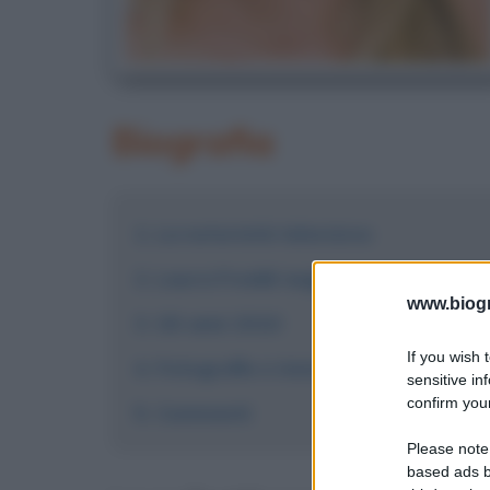
Biografia
La notorietà televisiva
Laura Freddi negli anni 2000
www.biogra
Gli anni 2010
If you wish 
Fotografie e immagini
sensitive in
confirm your
Commenti
Please note
based ads b