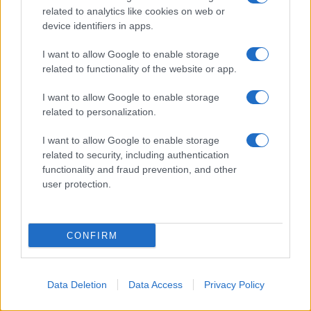
14 nuove canzoni, che l'artista scrive
related to analytics like cookies on web or
device identifiers in apps.
durante tutto l'arco della sua carriera,
una specie di "diario segreto
I want to allow Google to enable storage
related to functionality of the website or app.
riscoperto".
I want to allow Google to enable storage
related to personalization.
Tra i nuovi brani si distingue una
I want to allow Google to enable storage
cover dei
Metallica
ed una canzone
related to security, including authentication
functionality and fraud prevention, and other
dedicata alle adozioni a distanza, con
user protection.
la quale Marco vuole abbracciare la
causa dei bambini del Sudan. Questo
CONFIRM
nuovo disco segna la riconciliazione
Data Deletion
Data Access
Privacy Policy
artistica con Bigazzi, ed è