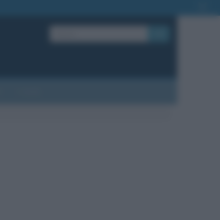
OK
?
Contatti