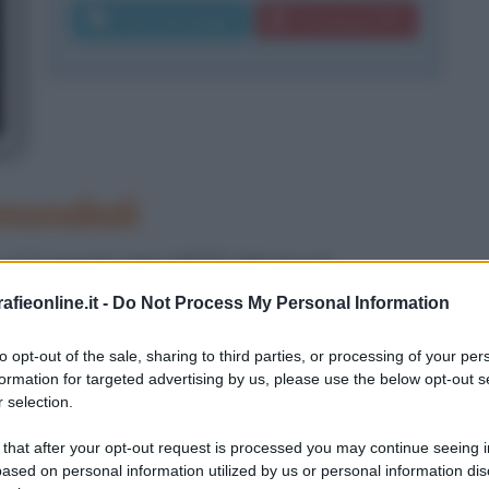
Invia messaggio
Download PDF
mondiali
il 2 aprile del 1977, Michael
con i genitori in Irlanda, a Killarney,
fieonline.it -
Do Not Process My Personal Information
o contatto con la recitazione arriva a
to opt-out of the sale, sharing to third parties, or processing of your per
formation for targeted advertising by us, please use the below opt-out s
bacheca della scuola trova un
 selection.
eatro: così, dopo aver deciso di non
 that after your opt-out request is processed you may continue seeing i
ased on personal information utilized by us or personal information dis
si dedica alla carriera di attore,