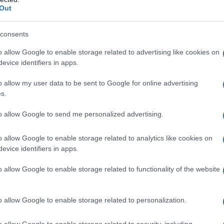
Out
i Stati Uniti, l'attore tedesco
consents
 a diversi ruoli in tv ("Hearts and
o allow Google to enable storage related to advertising like cookies on
evice identifiers in apps.
ity", "Carla", "Gunpowder, treason &
o allow my user data to be sent to Google for online advertising
ates: a most mysterious murder - The
s.
o di nome Winnie", "Sherlock Holmes e
to allow Google to send me personalized advertising.
illiam and May", Murphy's law", "Our
o allow Google to enable storage related to analytics like cookies on
ribution" e "
Agatha Christie
's Poirot"),
evice identifiers in apps.
rtante al cinema nel 2006, con il
film
o allow Google to enable storage related to functionality of the website
k Snyder, presta il volto allo spartano
o allow Google to enable storage related to personalization.
o allow Google to enable storage related to security, including