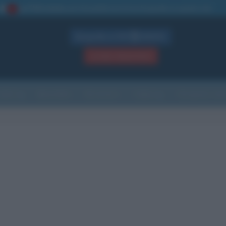
La TUA storia
: perché pubblicare la tua biografia su questo sito
1
Biografie in PDF
GRATIS
ACCEDI / REGISTRATI
Indice
Newsletter
Ricorrenze
Cultura
Che giorno sarà