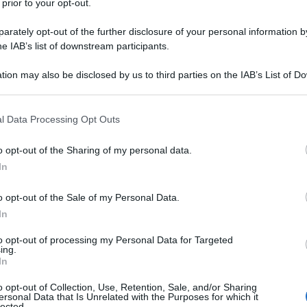
 prior to your opt-out.
ondra.
rately opt-out of the further disclosure of your personal information by
he IAB’s list of downstream participants.
ti di gavetta e piccoli ruoli: dopo
tion may also be disclosed by us to third parties on the IAB’s List of 
nque, la grande occasione arriva nel
 that may further disclose it to other third parties.
 that this website/app uses one or more Google services and may gath
i partecipare a "Band of Brothers -
l Data Processing Opt Outs
including but not limited to your visit or usage behaviour. You may click 
to da
Steven Spielberg
e
Tom Hanks
 to Google and its third-party tags to use your data for below specifi
o opt-out of the Sharing of my personal data.
ogle consent section.
In
C (divisione Northern Ireland),
Harker nel serial radiofonico
o opt-out of the Sale of my Personal Data.
In
 teatro, producendo, dirigendo e
to opt-out of processing my Personal Data for Targeted
l palcoscenico del film di
Quentin
ing.
In
mpagnia di produzione Peanut
o opt-out of Collection, Use, Retention, Sale, and/or Sharing
ersonal Data that Is Unrelated with the Purposes for which it
lected.