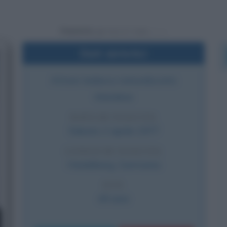
Powered by
Dati sintetici
Attore tedesco naturalizzato
irlandese
DATA DI NASCITA
Sabato
2 aprile
1977
LUOGO DI NASCITA
Heidelberg
,
Germania
ETÀ
49 anni