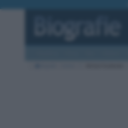
Biografie
Foto
Temi
Categorie
Biografie
Cinema
F
Michael Fassbender