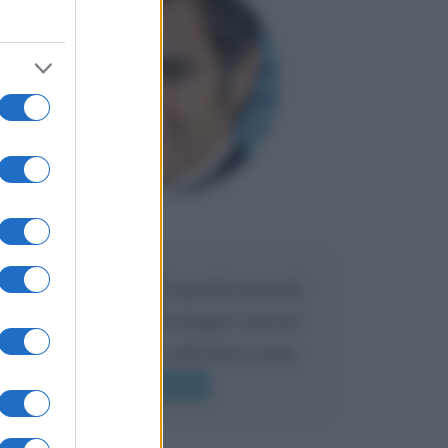
Maria
DA:
Caro Liorni perché quando presenti
l'eredità urli sempre troppo? non ho
mai sentito Mike o altri bravi come
lui gridare
Leggi di più