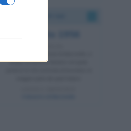
Accadde oggi
8 agosto 1956
70 ANNI FA
Nella miniera di carbone di Marcinelle, in
Belgio, avviene un disastro nel quale
perdono la vita centinaia di lavoratori, la
maggior parte dei quali italiani.
LEGGI L'ARTICOLO
Il disastro di Marcinelle