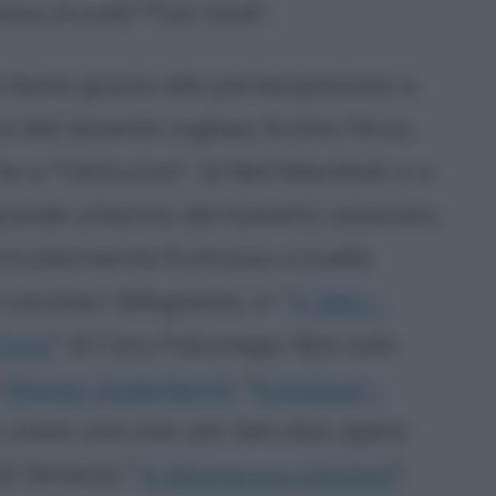
rea Arnold "Fish tank".
a fama grazie alla partecipazione a
ni del tenente inglese Archie Hicox,
 a "Centurion", di Neil Marshall, e a
 grande schermo del fumetto omonimo.
articolarmente fruttuoso a livello
k Lensherr (Magneto), in "
X-Men -
 Eyre
" di Cary Fukunaga. Non solo:
i
Steven Soderbergh
"
Knockout -
o come una star per ben due opere
di Venezia: "
A dangerous method
",