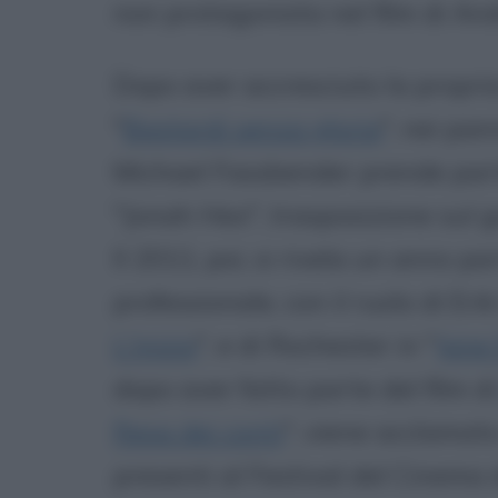
non protagonista nel film di And
Dopo aver accresciuto la propri
"
Bastardi senza gloria
", nei pan
Michael Fassbender prende parte
"Jonah Hex", trasposizione sul
Il 2011, poi, si rivela un anno p
professionale, con il ruolo di Eri
L'inizio
", e di Rochester in "
Jane
dopo aver fatto parte del film d
Resa dei conti
", viene acclamat
presenti al Festival del Cinema 