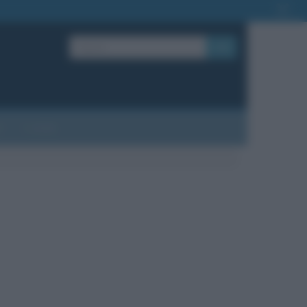
OK
?
Contatti