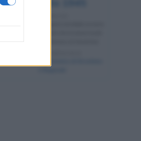
6 agosto 1945
81 ANNI FA
Durante la Seconda guerra mondiale avviene
uno dei più tristi episodi che la storia ricordi:
il bombardamento atomico di Hiroshima.
LEGGI L'ARTICOLO
Il bombardamento atomico di Hiroshima
e Nagasaki