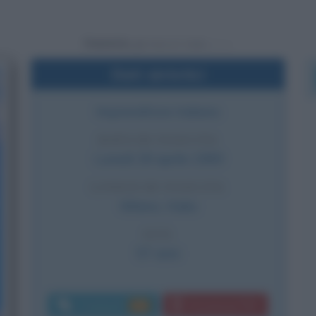
Powered by
Dati sintetici
Imprenditore italiano
DATA DI NASCITA
Lunedì
28 aprile
1969
LUOGO DI NASCITA
Milano
,
Italia
ETÀ
57 anni
Commenti:
Download PDF
105