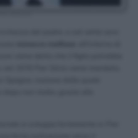
Silvio Berlusconi
icchezza del padre, a soli sette anni
lcune
minacce mafiose
: all'interno di
coni viene detto che il figlio potrebbe
, nel 1976 Pier Silvio viene mandato,
 in Spagna, nazione dalla quale
 dopo non molto, grazie allo
oriale si sviluppa fortemente in Pier
una forte inclinazione verso il