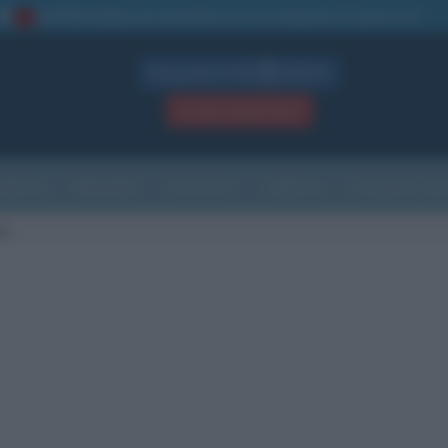
La TUA storia
: perché pubblicare la tua biografia su questo sito
1
Biografie in PDF
GRATIS
ACCEDI / REGISTRATI
Indice
Newsletter
Ricorrenze
Cultura
Che giorno sarà
ni