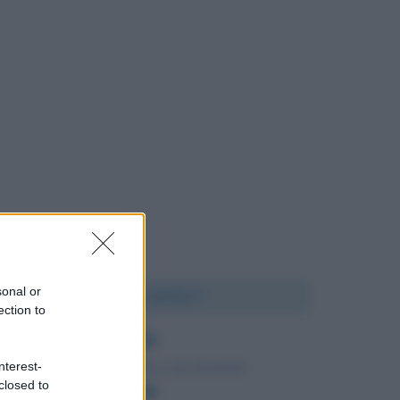
sonal or
Chi l'ha detto?
ection to
Il genio? Pazzia con metodo.
nterest-
closed to