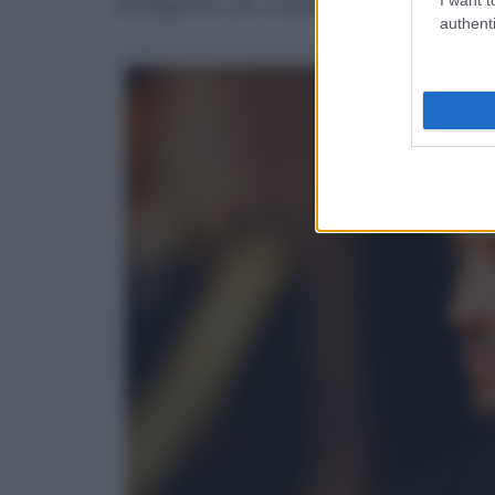
svolgono un ruolo ben preciso.
authenti