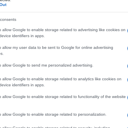
Out
e originali, sia della sua vita privata
consents
o allow Google to enable storage related to advertising like cookies on
 la famiglia allargata e
evice identifiers in apps.
o allow my user data to be sent to Google for online advertising
s.
na Berlusconi
, a capo del ramo
to allow Google to send me personalized advertising.
i, la famiglia è destinata a dare il
o allow Google to enable storage related to analytics like cookies on
i, tra cui i fratellastri Barbara,
evice identifiers in apps.
o in seconde nozze con
Veronica Lario
.
o allow Google to enable storage related to functionality of the website
rizione, in realtà la famiglia è molto
o allow Google to enable storage related to personalization.
 più grandi, Marina e Pier Silvio,
o allow Google to enable storage related to security, including