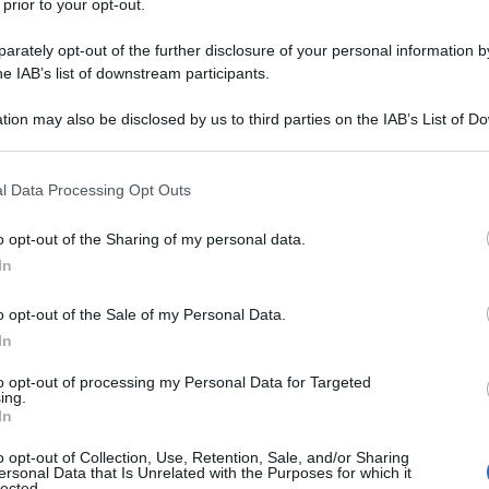
 prior to your opt-out.
ilano il 28 aprile 1969 da
Silvio
rately opt-out of the further disclosure of your personal information by
di quest'ultimo,
Carla Elvira Lucia
he IAB’s list of downstream participants.
tion may also be disclosed by us to third parties on the IAB’s List of 
 that may further disclose it to other third parties.
iliare ma soprattutto vocazione, Pier
 that this website/app uses one or more Google services and may gath
l Data Processing Opt Outs
including but not limited to your visit or usage behaviour. You may click 
più importanti di tutta l'
industria
 to Google and its third-party tags to use your data for below specifi
o opt-out of the Sharing of my personal data.
ogle consent section.
non solo a livello italiano bensì
In
amente a capo del ramo televisivo
o opt-out of the Sale of my Personal Data.
In
costruito dal padre; sono molti i
to opt-out of processing my Personal Data for Targeted
saputo distinguere e guadagnare un
ing.
In
ndipendentemente dal celebre
o opt-out of Collection, Use, Retention, Sale, and/or Sharing
breve
biografia di Pier Silvio
ersonal Data that Is Unrelated with the Purposes for which it
lected.