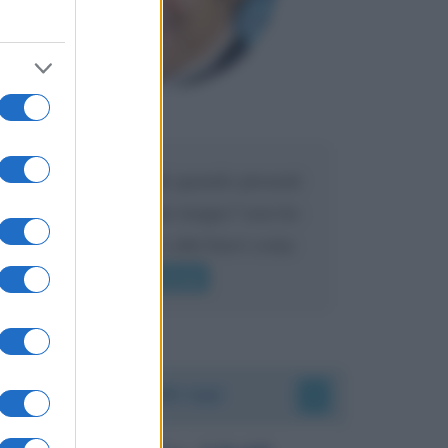
Maria
DA:
Caro Liorni perché quando presenti
l'eredità urli sempre troppo? non ho
mai sentito Mike o altri bravi come
lui gridare
Leggi di più
Accadde oggi