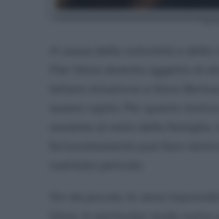
Pier 
A causa della notorietà e della r
Pier Silvio diventa oggetto di a
lettere minatorie a Silvio Berlus
essere rapito. Per questo motivo
assieme al resto della famiglia,
fortunatamente può fare rientro
sventato pericolo.
Sin da piccolo, la vena imprendit
Silvio. In particolar modo nutre 