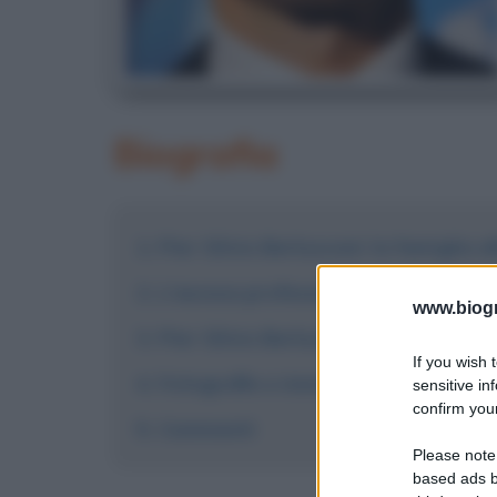
Biografia
Pier Silvio Berlusconi: la famiglia a
L'ascesa professionale di Pier Silvi
www.biogra
Pier Silvio Berlusconi: vita privata
If you wish 
Fotografie e immagini
sensitive in
confirm your
Commenti
Please note
based ads b