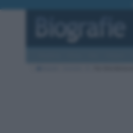
Biografie
Foto
Temi
Categorie
Biografie
Economia
B
Pier Silvio Berlusco