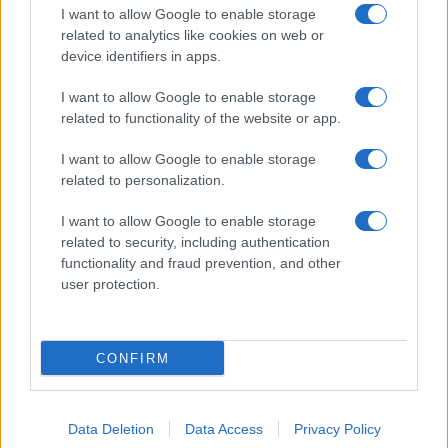
I want to allow Google to enable storage
related to analytics like cookies on web or
Biografie
Approfondimenti
device identifiers in apps.
Biografie di oggi
Mappa del sito
Biografie più visitate
Ricorrenze
I want to allow Google to enable storage
Indice dei nomi
Onomastico
related to functionality of the website or app.
Foto di personaggi famosi
Che giorno era?
Categorie
Che giorno sarà?
I want to allow Google to enable storage
Temi
Cultura
related to personalization.
Servizi
I want to allow Google to enable storage
Pubblica la tua biografia
related to security, including authentication
functionality and fraud prevention, and other
Privacy Policy
user protection.
Cookie Policy
Preferenze Privacy
Contatti
CONFIRM
Biografieonline.it © 2003-2025 • Riproduzione dei testi consentita citando la fonte
Creative Commons
come da Licenza
• Nota: come Affiliato Amazon, il sito
Pubblicità
ricava commissioni sugli acquisti idonei. •
Data Deletion
Data Access
Privacy Policy