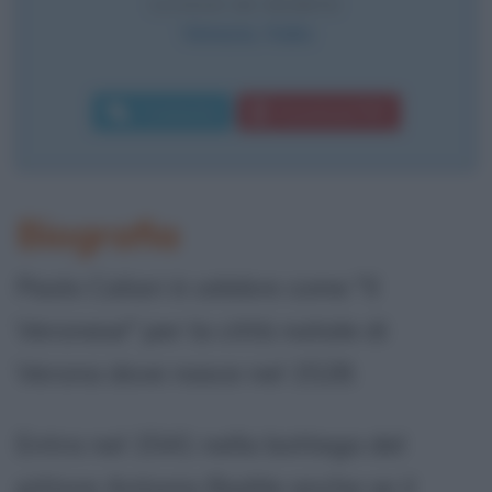
LUOGO DI MORTE
Venezia
,
Italia
Commenta
Download PDF
Biografia
Paolo Caliari è celebre come "Il
Veronese" per la città natale di
Verona dove nasce nel 1528.
Entra nel 1541 nella bottega del
pittore Antonio Badile anche se il