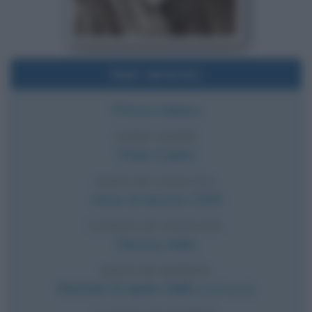
Dati sintetici
Pittore italiano
VERO NOME
Paolo Caliari
DATA DI NASCITA
Anno di nascita:
1528
LUOGO DI NASCITA
Verona
,
Italia
DATA DI MORTE
Martedì
19 aprile
1588
(a 60 anni)