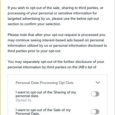
If you wish to opt-out of the sale, sharing to third parties, or
81 ANNI FA
processing of your personal or sensitive information for
Durante la Seconda guerra mondiale avviene uno dei
targeted advertising by us, please use the below opt-out
più tristi episodi che la storia ricordi: il
section to confirm your selection.
bombardamento atomico di Hiroshima.
Please note that after your opt-out request is processed you
LEGGI L'ARTICOLO
may continue seeing interest-based ads based on personal
Il bombardamento atomico di Hiroshima e
information utilized by us or personal information disclosed to
Nagasaki
third parties prior to your opt-out.
You may separately opt-out of the further disclosure of your
personal information by third parties on the IAB’s list of
downstream participants.
Personal Data Processing Opt Outs
This information may also be disclosed by us to third parties
on the IAB’s List of Downstream Participants that may further
I want to opt-out of the Sharing of my
disclose it to other third parties.
personal data.
Opted In
Please note that this website/app uses one or more Google
RICEVI GLI AGGIORNAMENTI
services and may gather and store information including but
I want to opt-out of the Sale of my
Personal Data.
not limited to your visit or usage behaviour. You may click to