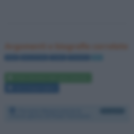
Argomenti e biografie correlate
Vasari
Nozze di Cana
Tiziano
Tintoretto
Arte
Paolo Veronese nelle opere letterarie
Libri in lingua inglese
Persone famose morte lo
6 biografie
stesso giorno di Paolo Veronese