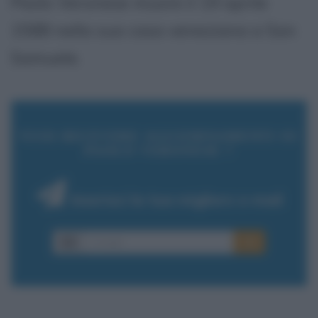
Paolo Veronese muore il 19 aprile
1588 nella sua casa veneziana a San
Samuele.
VUOI RICEVERE AGGIORNAMENTI SU
PAOLO VERONESE ?
Inserisci la tua migliore e-mail
E-mail
OK