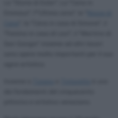
Le "Storie di Ester", La "Cena in
Emmaus", l'"Ultima cena", le "
Nozze di
Cana
", la "Cena in casa di Simone", il
"Festino in casa di Levi", il "Martirio di
San Giorgio" insieme ad altri lavori
sono opere molto importanti per il suo
agire artistico.
Insieme a
Tiziano
e
Tintoretto
è uno
dei fondamenti del cinquecento
pittorico e artistico veneziano.