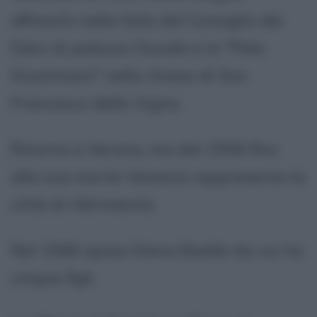
affreschi nella Sala del Consiglio dei
Dieci di palazzo Ducale e la "Pala
Giustiniani" nella chiesa di San
Francesco della Vigna.
Ritorna a Verona, ma dal 1556 fino
alla sua morte Venezia rappresenta la
città di riferimento.
Nel 1566 sposa Elena Badile da cui ha
cinque figli.