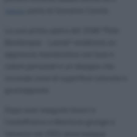
Vasari
parla di Giovanni Caroto.
La sua prima opera del 1548 "Pala
Bevilacqua - Lazise" evidenzia un
approccio manieristico con luce e
colore personali e un disegno che
circonda zone di superficie colorate e
giustapposte.
Dopo aver eseguito lavori a
Castelfranco e Mantova giunge a
Venezia nel 1551 dove esegue