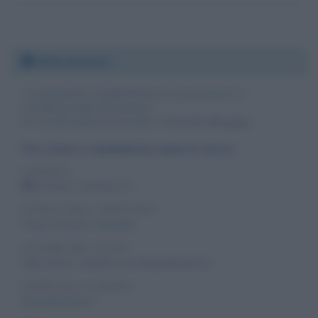
Informazioni
Ci impegniamo costantemente per la precisione e la
correttezza delle informazioni.
Se riscontri qualcosa di errato o mancante,
scrivici
.
Per citare o ripubblicare questo testo
LICENZA
Creative Commons 2.5
TITOLO DELL'ARTICOLO
Paolo Veronese, biografia
AUTORE DEL TESTO
Alain Chivilò
, redattore per Biografieonline.it
NOME DELLA FONTE
Biografieonline.it