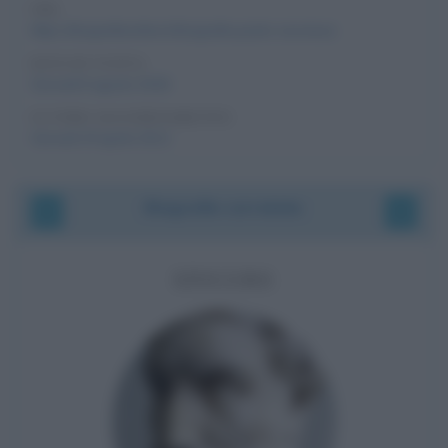
URL
https://biografieonline.it/biografia-paolo-veronese
DATA DI VISITA
Giovedì 6 agosto 2026
ULTIMO AGGIORNAMENTO
Giovedì 19 aprile 2012
Biografie correlate
EPICURO