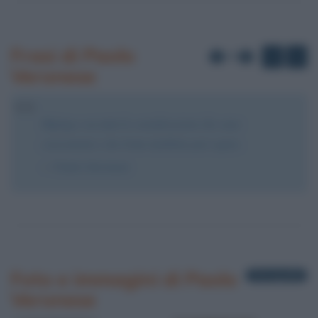
Frasi di Paolo
di
1
5
Veronese
Dipingo con tutte le considerazioni che sono
convenienti e che il mio intelletto può capire.
Paolo Veronese
Foto e immagini di Paolo
3 fotografie
Veronese