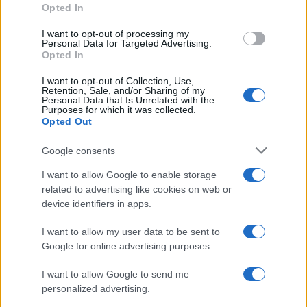
Opted In
grant or deny consent to Google and its third-party tags to
Inserisci la tua migliore e-mail
use your data for below specified purposes in below Google
I want to opt-out of processing my
consent section.
Personal Data for Targeted Advertising.
E-mail
Opted In
OK
I want to opt-out of Collection, Use,
Retention, Sale, and/or Sharing of my
Personal Data that Is Unrelated with the
Purposes for which it was collected.
Opted Out
Google consents
I want to allow Google to enable storage
related to advertising like cookies on web or
device identifiers in apps.
I want to allow my user data to be sent to
Google for online advertising purposes.
I want to allow Google to send me
personalized advertising.